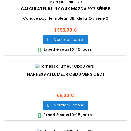
MARQUE:
LINK ECU
CALCULATEUR LINK G4X MAZDA RX7 SÉRIE 6
Conçue pour le moteur 13BT de la RX7 série 6
Prix
1 395,00 €
Ajouter au panier

Expedié sous 10-15 jours

HARNESS ALLUMEUR OBD0 VERS OBD1
Prix
55,00 €
Ajouter au panier

Expedié sous 10-15 jours
