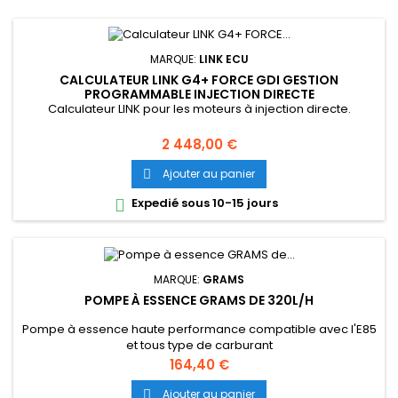
MARQUE:
LINK ECU
CALCULATEUR LINK G4+ FORCE GDI GESTION
PROGRAMMABLE INJECTION DIRECTE
Calculateur LINK pour les moteurs à injection directe.
Prix
2 448,00 €
Ajouter au panier

Expedié sous 10-15 jours

MARQUE:
GRAMS
POMPE À ESSENCE GRAMS DE 320L/H
Pompe à essence haute performance compatible avec l'E85
et tous type de carburant
Prix
164,40 €
Ajouter au panier
