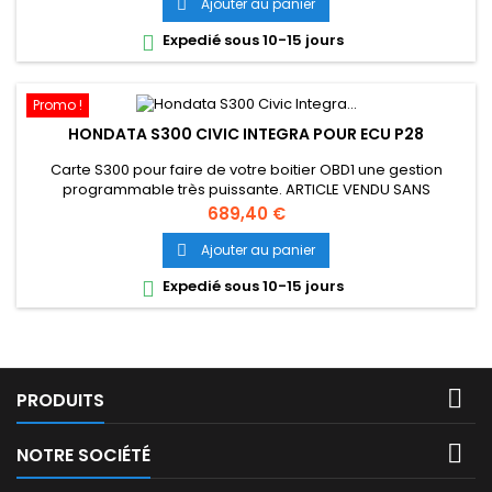
Ajouter au panier

Expedié sous 10-15 jours

Promo !
HONDATA S300 CIVIC INTEGRA POUR ECU P28
Carte S300 pour faire de votre boitier OBD1 une gestion
programmable très puissante. ARTICLE VENDU SANS
CALCULATEUR
Prix
689,40 €
Ajouter au panier

Expedié sous 10-15 jours


PRODUITS

NOTRE SOCIÉTÉ