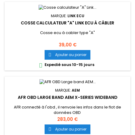
MARQUE:
LINK ECU
COSSE CALCULATEUR "A" LINK ECU À CÂBLER
Cosse ecu à cabler type "A"
Prix
39,00 €
Ajouter au panier

Expedié sous 10-15 jours

MARQUE:
AEM
AFR OBD LARGE BAND AEM X-SERIES WIDEBAND
AFR connecté à l'obd , il renvoie les infos dans le flot de
données OBD
Prix
283,00 €
Ajouter au panier
