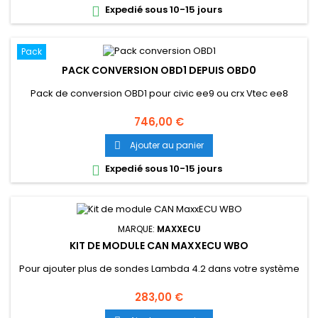
Expedié sous 10-15 jours

Pack
PACK CONVERSION OBD1 DEPUIS OBD0
Pack de conversion OBD1 pour civic ee9 ou crx Vtec ee8
Prix
746,00 €
Ajouter au panier

Expedié sous 10-15 jours

MARQUE:
MAXXECU
KIT DE MODULE CAN MAXXECU WBO
Pour ajouter plus de sondes Lambda 4.2 dans votre système
Prix
283,00 €