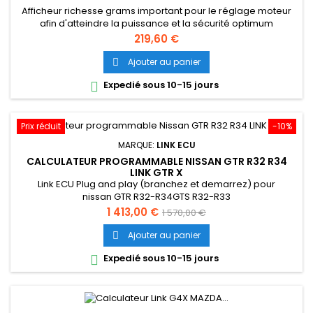
Afficheur richesse grams important pour le réglage moteur
afin d'atteindre la puissance et la sécurité optimum
Prix
219,60 €
Ajouter au panier

Expedié sous 10-15 jours

Prix réduit
-10%
MARQUE:
LINK ECU
CALCULATEUR PROGRAMMABLE NISSAN GTR R32 R34
LINK GTR X
Link ECU Plug and play (branchez et demarrez) pour
nissan GTR R32-R34GTS R32-R33
Prix
Prix
1 413,00 €
1 570,00 €
de
Ajouter au panier

base
Expedié sous 10-15 jours
