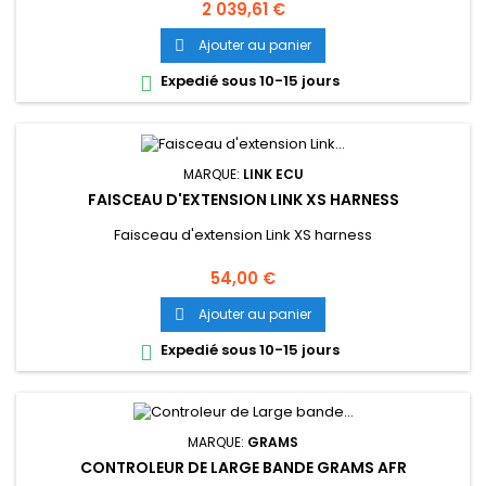
Prix
2 039,61 €
Ajouter au panier

Expedié sous 10-15 jours

MARQUE:
LINK ECU
FAISCEAU D'EXTENSION LINK XS HARNESS
Faisceau d'extension Link XS harness
Prix
54,00 €
Ajouter au panier

Expedié sous 10-15 jours

MARQUE:
GRAMS
CONTROLEUR DE LARGE BANDE GRAMS AFR