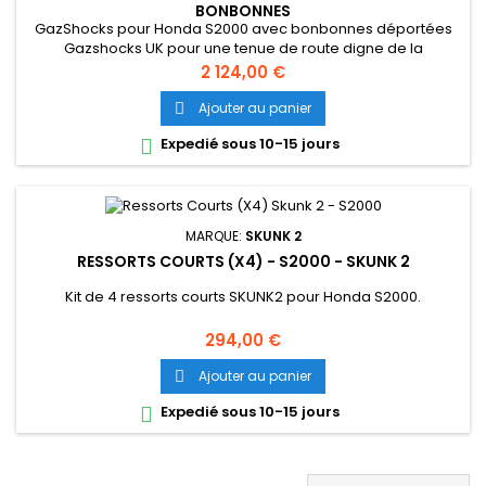
BONBONNES
GazShocks pour Honda S2000 avec bonbonnes déportées
Gazshocks UK pour une tenue de route digne de la
competition
Prix
2 124,00 €
Ajouter au panier

Expedié sous 10-15 jours

MARQUE:
SKUNK 2
RESSORTS COURTS (X4) - S2000 - SKUNK 2
Kit de 4 ressorts courts SKUNK2 pour Honda S2000.
Prix
294,00 €
Ajouter au panier

Expedié sous 10-15 jours
