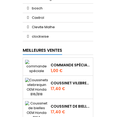
bosch
Castrol
Clevite Malhe
clockwise
MEILLEURES VENTES
COMMANDE SPÉCIALE
Prix
1,00 €
COUSSINET VILEBREQUIN OEM HONDA B18C6 B16A1 B16A2 B18C4 B20B
Prix
17,40 €
COUSSINET DE BIELLES OEM HONDA B16A B20B B20Z
Prix
17,40 €