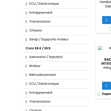
Ventila
ECU / Electronique
Déb
enc
Echappement

Transmission
Chassis
Swap / Supports moteur
Civic EK4 / EK9
Admission / Injection
RAD
INTE
Moteur
inte
Refroidissement
ECU / Electronique

Echappement
Exped

Transmission
Chassis