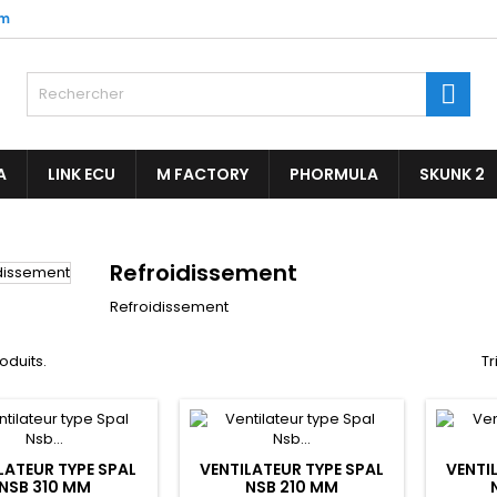
om

A
LINK ECU
M FACTORY
PHORMULA
SKUNK 2
Refroidissement
Refroidissement
roduits.
Tr
LATEUR TYPE SPAL
VENTILATEUR TYPE SPAL
VENTI
NSB 310 MM
NSB 210 MM