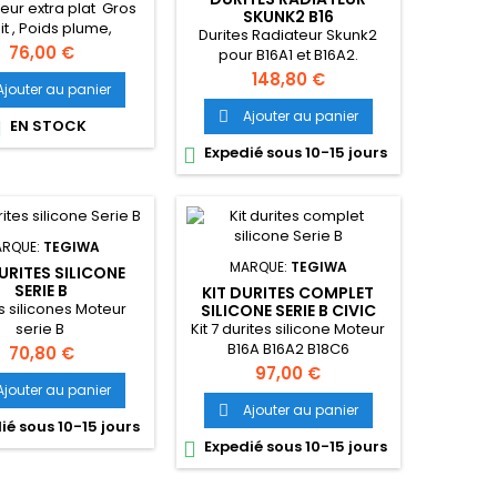
teur extra plat Gros
SKUNK2 B16
t , Poids plume,
Durites Radiateur Skunk2
ombrement mini
Prix
76,00 €
pour B16A1 et B16A2.
Prix
148,80 €
Ajouter au panier
Ajouter au panier

EN STOCK

Expedié sous 10-15 jours

RQUE:
TEGIWA
MARQUE:
TEGIWA
URITES SILICONE
SERIE B
KIT DURITES COMPLET
s silicones Moteur
SILICONE SERIE B CIVIC
INTEGRA
Kit 7 durites silicone Moteur
serie B
B16A B16A2 B18C6
Prix
70,80 €
Prix
97,00 €
Ajouter au panier
Ajouter au panier

ié sous 10-15 jours
Expedié sous 10-15 jours
