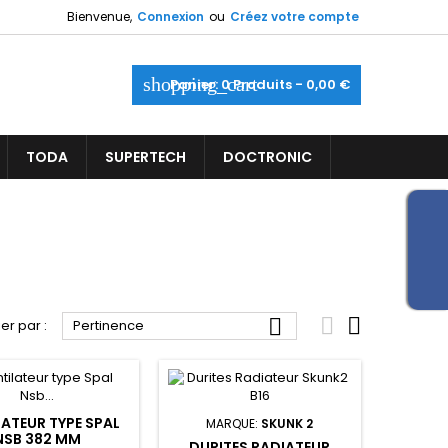
Bienvenue,
Connexion
ou
Créez votre compte
shopping_cart
Panier:
0
Produits - 0,00 €
TODA
SUPERTECH
DOCTRONIC



ier par :
Pertinence
LATEUR TYPE SPAL
MARQUE:
SKUNK 2
NSB 382 MM
DURITES RADIATEUR