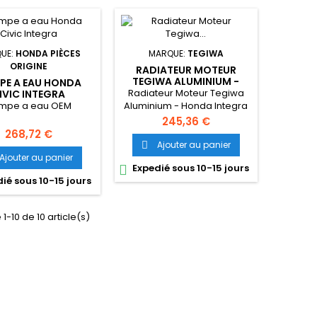
UE:
HONDA PIÈCES
MARQUE:
TEGIWA
ORIGINE
RADIATEUR MOTEUR
TEGIWA ALUMINIUM -
PE A EAU HONDA
INTEGRA TYPE R DC2
Radiateur Moteur Tegiwa
IVIC INTEGRA
mpe a eau OEM
Aluminium - Honda Integra
DC2
Prix
245,36 €
Prix
268,72 €
Ajouter au panier

Ajouter au panier
Expedié sous 10-15 jours

ié sous 10-15 jours
1-10 de 10 article(s)