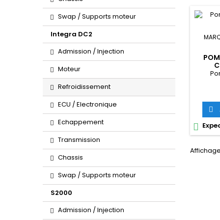
Swap / Supports moteur
Integra DC2
MARQ
Admission / Injection
POM
C
Moteur
Po
Refroidissement
ECU / Electronique

Echappement
Exped

Transmission
Affichage 
Chassis
Swap / Supports moteur
S2000
Admission / Injection