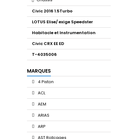
Civic 2016 1.5Turbo
LOTUS Elise/ exige Speedster
Habitacle et Instrumentation
Civic CRX EE ED
T-4035006
MARQUES
4 Piston
ACL
AEM
ARIAS
ARP
AST Rollcages