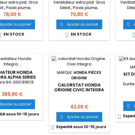
teur extra plat Gros
Ventilateur extra plat Gros
Ventila
it , Poids plume,
Débit , Poids plume,
Débi
ombrement mini
encombrement mini
enc
Prix
Prix
78,00 €
70,80 €
Ajouter au panier
Ajouter au panier


EN STOCK
EN STOCK


MA
IATEUR HONDA
MARQUE:
HONDA PIÈCES
KIT D
GRA ALPHA SERIES
ORIGINE
SKUNK2
gra 94-2001 B18C6
Durite
CALORSTAT HONDA
ORIGINE CIVIC INTEGRA
Prix
388,90 €
Ajouter au panier
Prix
42,00 €

ié sous 10-15 jours
Exped

Ajouter au panier

Expedié sous 10-15 jours
