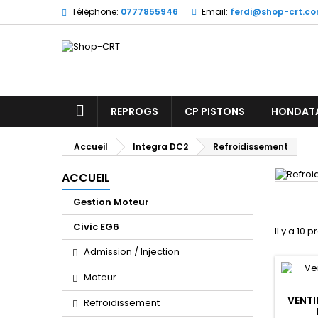
Téléphone:
0777855946
Email:
ferdi@shop-crt.c
REPROGS
CP PISTONS
HONDAT
Accueil
Integra DC2
Refroidissement
ACCUEIL
Gestion Moteur
Civic EG6
Il y a 10 p
Admission / Injection
Moteur
VENTI
Refroidissement