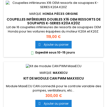
MARQUE:
HONDA PIÈCES ORIGINE
COUPELLES INFÉRIEURES DOUBLES X16 OEM RESSORTS DE
SOUPAPES K-SERIES K20A K20Z
Lot de 16 coupelles inférieures de ressorts de soupapes OEM
Honda pour les voitures équipées du moteur K20A et K20Z.
Prix
119,00 €
Ajouter au panier

Expedié sous 10-15 jours

MARQUE:
MAXXECU
KIT DE MODULE CAN PWM MAXXECU
Module MaxxECU CAN connecté pour le controle variable des
pompes, ventilateurs, etc...
Prix
300,00 €
Ajouter au panier
