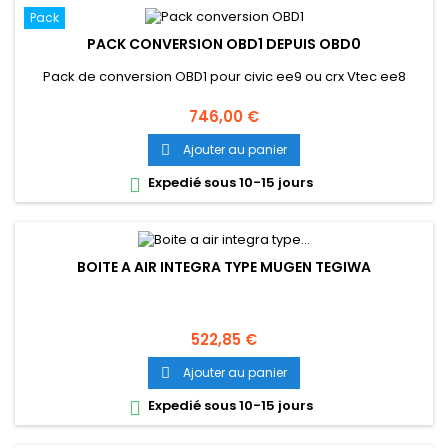
Pack
PACK CONVERSION OBD1 DEPUIS OBD0
Pack de conversion OBD1 pour civic ee9 ou crx Vtec ee8
Prix
746,00 €
Ajouter au panier

Expedié sous 10-15 jours

BOITE A AIR INTEGRA TYPE MUGEN TEGIWA
Prix
522,85 €
Ajouter au panier

Expedié sous 10-15 jours
