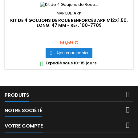
MARQUE:
ARP
KIT DE 4 GOUJONS DE ROUE RENFORCÉS ARP M12X1.50,
LONG. 47 MM - RÉF. 100-7709
Prix
50,59 €
Ajouter au panier

Expedié sous 10-15 jours


PRODUITS

NOTRE SOCIÉTÉ

VOTRE COMPTE