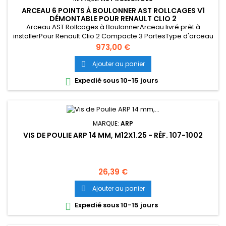
ARCEAU 6 POINTS À BOULONNER AST ROLLCAGES V1
DÉMONTABLE POUR RENAULT CLIO 2
Arceau AST Rollcages à BoulonnerArceau livré prêt à
installerPour Renault Clio 2 Compacte 3 PortesType d'arceau
: 6 points V1 démontableMatériau : acier E355Type
Prix
973,00 €
d'installation : à boulonnerCaractéristiques techniques
détaillées ci-dessousFabriqué en Espagne par AST
Ajouter au panier

Rollcages
Expedié sous 10-15 jours

MARQUE:
ARP
VIS DE POULIE ARP 14 MM, M12X1.25 - RÉF. 107-1002
Prix
26,39 €
Ajouter au panier

Expedié sous 10-15 jours
