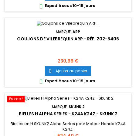
Expedié sous 10-15 jours

MARQUE:
ARP
GOUJONS DE VILEBREQUIN ARP - RÉF. 202-5406
Prix
230,99 €
Ajouter au panier

Expedié sous 10-15 jours

Promo !
MARQUE:
SKUNK 2
BIELLES H ALPHA SERIES - K24A K24Z - SKUNK 2
Bielles en H SKUNK2 Alpha Series pour Moteur Honda K24A
K24Z;
Prix
524,40 €