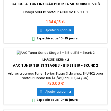
CALCULATEUR LINK G4X POUR LA MITSUBISHI EVO3
Conçu pour le moteur 4G63 de l'EVO 1-3
Prix
1 344,15 €
Ajouter au panier

Expedié sous 10-15 jours

MARQUE:
SKUNK 2
AAC TUNER SERIES STAGE 3 - B16 ET B18 - SKUNK 2
Arbres a cames Tuner Series Stage 3 de chez SKUNK2 pour
moteur Honda B16 (A1/A2) et B18 (C4 /C6).
Prix
720,00 €
Ajouter au panier

Expedié sous 10-15 jours
