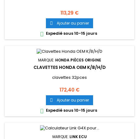
Prix
113,29 €
Ajouter au panier

Expedié sous 10-15 jours

MARQUE:
HONDA PIÈCES ORIGINE
CLAVETTES HONDA OEM K/B/H/D
clavettes 32pces
Prix
172,40 €
Ajouter au panier

Expedié sous 10-15 jours

MARQUE:
LINK ECU