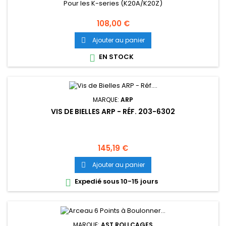
Pour les K-series (K20A/K20Z)
Prix
108,00 €
Ajouter au panier

EN STOCK

MARQUE:
ARP
VIS DE BIELLES ARP - RÉF. 203-6302
Prix
145,19 €
Ajouter au panier

Expedié sous 10-15 jours

MARQUE:
AST ROLLCAGES