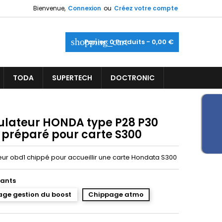
Bienvenue,
Connexion
ou
Créez votre compte
shopping_cart
Panier:
0
Produits - 0,00 €
TODA
SUPERTECH
DOCTRONIC
ulateur HONDA type P28 P30
 préparé pour carte S300
eur obd1 chippé pour accueillir une carte Hondata S300
ants
ge gestion du boost
Chippage atmo