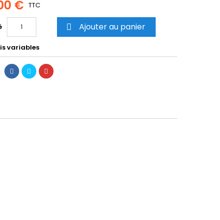
00 €
TTC
Ajouter au panier
é

is variables