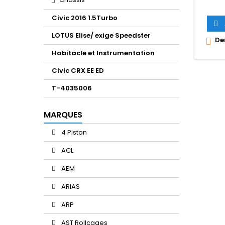
Civic 2016 1.5Turbo

LOTUS Elise/ exige Speedster
Der

Habitacle et Instrumentation
Civic CRX EE ED
T-4035006
MARQUES
4 Piston
ACL
AEM
ARIAS
ARP
AST Rollcages