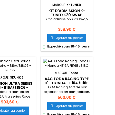
MARQUE:
K-TUNED
KIT D'ADMISSION K-
TUNED K20 SWAP
Kit d'admission K20 swap
Prix
358,90 €
Ajouter au panier

Expedié sous 10-15 jours

MARQUE:
TODA
RQUE:
SKUNK 2
AAC TODA RACING TYPE
H1 - HONDA - B16A /B16B
ION ULTRA SERIES
/B18C
TODA Racing, fort de son
 - B16A/B18C6 -
SKUNK2
cteur d'admission
expérience en compétition,
 Ultra series Race
apporte toute sa
Prix
500,00 €
,5 litres) pour
connaissance dans la
Prix
903,60 €
16A2/B16B/B17/B18C6.
recherche et le
Ajouter au panier

développement de ses
Ajouter au panier
Expedié sous 10-15 jours
produits pour nous