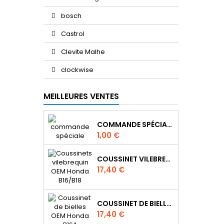
bosch
Castrol
Clevite Malhe
clockwise
MEILLEURES VENTES
COMMANDE SPÉCIALE
Prix
1,00 €
COUSSINET VILEBREQUIN OEM HONDA B18C6 B16A1 B16A2 B18C4 B20B
Prix
17,40 €
COUSSINET DE BIELLES OEM HONDA B16A B20B B20Z
Prix
17,40 €