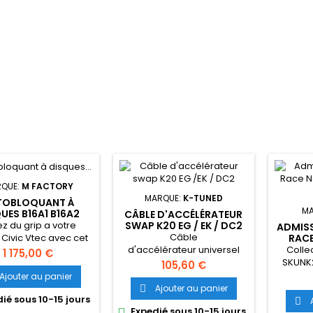
QUE:
M FACTORY
MARQUE:
K-TUNED
TOBLOQUANT À
MA
UES B16A1 B16A2
CÂBLE D'ACCÉLÉRATEUR
ABLE/HYDRO) -
ez du grip a votre
SWAP K20 EG / EK / DC2
ADMISS
MFACTORY
Câble
Civic Vtec avec cet
RACE
d'accélérateur universel
Colle
oquant à disques de
Prix
1 175,00 €
pour civic eg ou ek swap
SKUNK2
ez MFactory. La
Prix
105,60 €
K20
(3
modification
Ajouter au panier
B16A1/B
ontournable pour
Ajouter au panier

ié sous 10-15 jours
r des secondes au

Expedié sous 10-15 jours