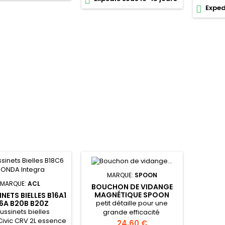

tour.
Exped

MARQUE:
SPOON
MARQUE:
ACL
BOUCHON DE VIDANGE
MAGNÉTIQUE SPOON
NETS BIELLES B16A1
SPORTS
petit détaille pour une
6A B20B B20Z
ussinets bielles
grande efficacité
ivic CRV 2L essence
Prix
24,60 €