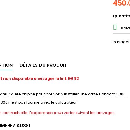
450,
Quantit

Dela
Partager
PTION
DÉTAILS DU PRODUIT
it non disponible envisagez le link EG 92
ateur a été chippé pour pouvoir y installer une carte Hondata S300.
S300 n'est pas fournie avec le calculateur
 contractuelle, l'apparence peux varier suivant les arrivages
IMEREZ AUSSI