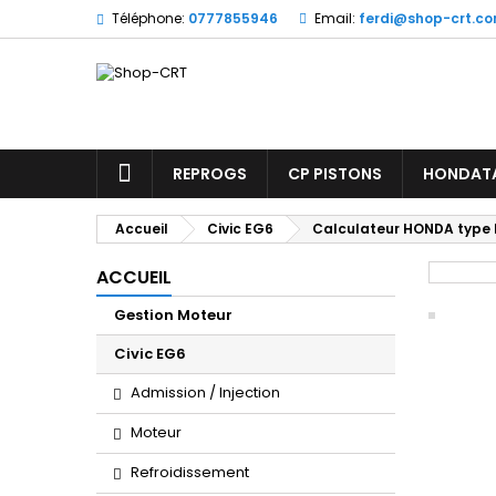
Téléphone:
0777855946
Email:
ferdi@shop-crt.c
REPROGS
CP PISTONS
HONDAT
Accueil
Civic EG6
Calculateur HONDA type 
ACCUEIL
Gestion Moteur
Civic EG6
Admission / Injection
Moteur
Refroidissement