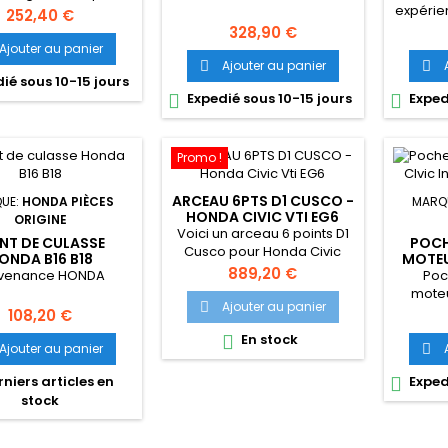
expérie
civic ou crx 91
Prix
252,40 €
ap
Prix
328,90 €
conn
Ajouter au panier
r
Ajouter au panier


ié sous 10-15 jours
dével
Expedié sous 10-15 jours
Exped


pro
propo
foncti
chacun 
Promo !
ARCEAU 6PTS D1 CUSCO -
UE:
HONDA PIÈCES
MARQ
HONDA CIVIC VTI EG6
ORIGINE
Voici un arceau 6 points D1
NT DE CULASSE
POCH
Cusco pour Honda Civic
ONDA B16 B18
MOTEU
des années 1992-1995 (EG3
Prix
889,20 €
venance HONDA
Poc
/ EG4 / EG5 / EG6).
moteu
Ajouter au panier

Prix
108,20 €
En stock

Ajouter au panier

niers articles en
Exped

stock