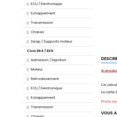
ECU / Electronique
Echappement
Transmission
Chassis
Swap / Supports moteur
Civic EK4 / EK9
DESCRI
Admission / Injection
Moteur
Si produ
Refroidissement
Ce calcul
ECU / Electronique
La carte 
Echappement
Photo non
Transmission
VOUS A
Chassis