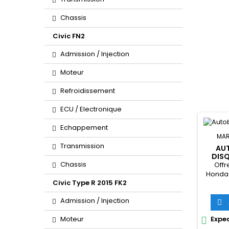
Chassis
Civic FN2
Admission / Injection
Moteur
Refroidissement
ECU / Electronique
Echappement
MAR
Transmission
AU
DISQ
(C
Chassis
Offr
Honda 
Civic Type R 2015 FK2
autobl
ch
Admission / Injection

inc
Exped
Moteur

gagne