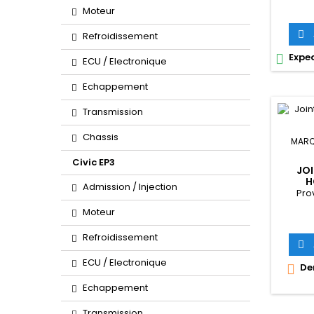
Moteur

Refroidissement
Exped

ECU / Electronique
Echappement
Transmission
Chassis
MARQ
Civic EP3
JOI
H
Admission / Injection
Pro
Moteur
Refroidissement

ECU / Electronique
Der

Echappement
Transmission