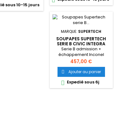

ié sous 10-15 jours
proposer le meilleur en
fonction des besoins de
chacun pour sa Honda civic
ou integra.
MARQUE:
SUPERTECH
SOUPAPES SUPERTECH
SERIE B CIVIC INTEGRA
INCONEL
Serie B admission +
échappement Inconel
Prix
457,00 €
Ajouter au panier

Expedié sous 6j
