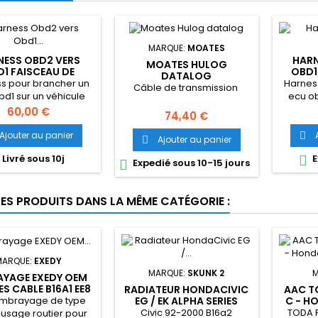
MARQUE:
MOATES
NESS OBD2 VERS
HARN
MOATES HULOG
1 FAISCEAU DE
OBD1
DATALOG
CONVERSION
s pour brancher un
Harnes
Câble de transmission
bd1 sur un véhicule
ecu ob
obd2
obd0 Ci
Prix
60,00 €
Prix
74,40 €
ed9 ee8
Ajouter au panier

Ajouter au panier

Livré sous 10j
E

Expedié sous 10-15 jours

RES PRODUITS DANS LA MÊME CATÉGORIE :
MARQUE:
EXEDY
MARQUE:
SKUNK 2
M
AYAGE EXEDY OEM
ES CABLE B16A1 EE8
RADIATEUR HONDACIVIC
AAC T
EE9
'embrayage de type
EG / EK ALPHA SERIES
C - HO
SKUNK2
Civic 92-2000 B16a2
TODA R
usage routier pour