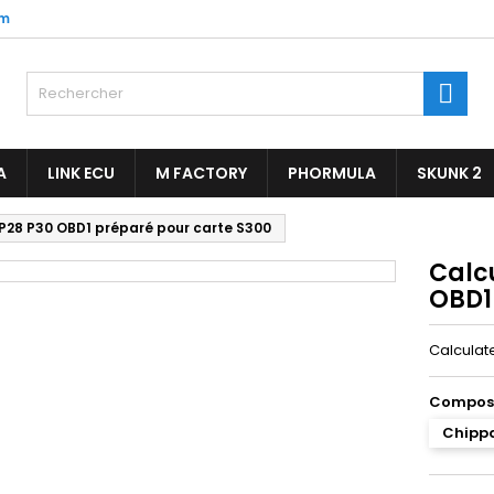
om

A
LINK ECU
M FACTORY
PHORMULA
SKUNK 2
P28 P30 OBD1 préparé pour carte S300
Calc
OBD1
Calculat
Compos
Chippa