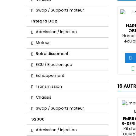
Swap / Supports moteur
Integra DC2
HAR
OBD
Admission / Injection
Harnes
ecu o
Moteur
Refroidissement

ECU / Electronique

Echappement
16 AUT
Transmission
Chassis
Swap / Supports moteur
EMBR
S2000
B-SERI
Kit d
Admission / Injection
OEM à 