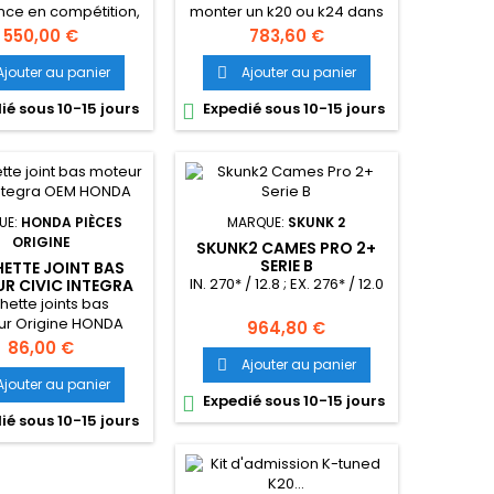
nce en compétition,
monter un k20 ou k24 dans
porte toute sa
une civic EG ou Honda
Prix
Prix
550,00 €
783,60 €
aissance dans la
Integra DC2
echerche et le
Ajouter au panier
Ajouter au panier

oppement de ses
ié sous 10-15 jours
Expedié sous 10-15 jours

duits pour nous
ser le meilleur en
on des besoins de
pour sa Honda civic
ou integra.
UE:
HONDA PIÈCES
MARQUE:
SKUNK 2
ORIGINE
SKUNK2 CAMES PRO 2+
SERIE B
ETTE JOINT BAS
IN. 270* / 12.8 ; EX. 276* / 12.0
R CIVIC INTEGRA
OEM HONDA
hette joints bas
r Origine HONDA
Prix
964,80 €
Prix
86,00 €
Ajouter au panier

Ajouter au panier
Expedié sous 10-15 jours

ié sous 10-15 jours