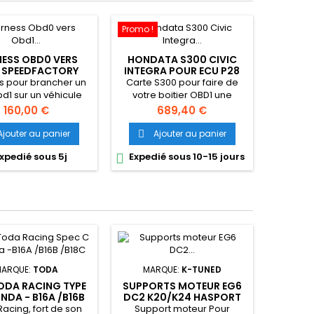
Promo !
ESS OBD0 VERS
HONDATA S300 CIVIC
 SPEEDFACTORY
INTEGRA POUR ECU P28
s pour brancher un
Carte S300 pour faire de
d1 sur un véhicule
votre boitier OBD1 une
vic /CRX 88-91 ed7
gestion programmable très
Prix
Prix
160,00 €
689,40 €
 ee9 Speedfactory
puissante. ARTICLE VENDU
SANS CALCULATEUR
Ajouter au panier
Ajouter au panier

xpedié sous 5j
Expedié sous 10-15 jours

ARQUE:
TODA
MARQUE:
K-TUNED
ODA RACING TYPE
SUPPORTS MOTEUR EG6
NDA - B16A /B16B
DC2 K20/K24 HASPORT
/B18C
acing, fort de son
Support moteur Pour